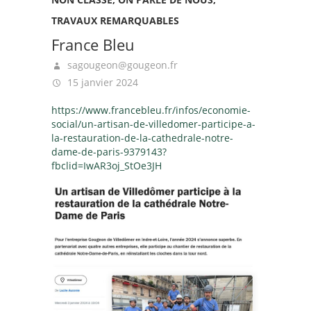
TRAVAUX REMARQUABLES
France Bleu
sagougeon@gougeon.fr
15 janvier 2024
https://www.francebleu.fr/infos/economie-
social/un-artisan-de-villedomer-participe-a-
la-restauration-de-la-cathedrale-notre-
dame-de-paris-9379143?
fbclid=IwAR3oj_StOe3JH