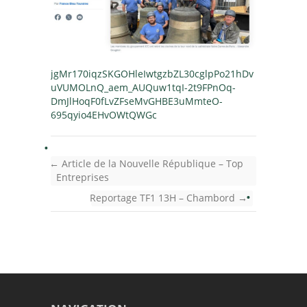
jgMr170iqzSKGOHleIwtgzbZL30cglpPo21hDv
uVUMOLnQ_aem_AUQuw1tqI-2t9FPnOq-
DmJlHoqF0fLvZFseMvGHBE3uMmteO-
695qyio4EHvOWtQWGc
←
Article de la Nouvelle République – Top
Entreprises
Reportage TF1 13H – Chambord
→