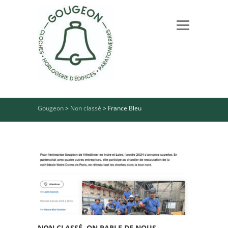
Gougeon
>
Non classé
>
France Bleu
NON CLASSÉ
,
ON PARLE DE NOUS
,