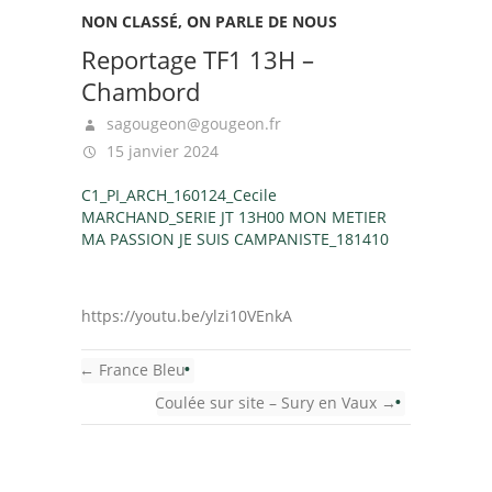
NON CLASSÉ
,
ON PARLE DE NOUS
Reportage TF1 13H –
Chambord
sagougeon@gougeon.fr
15 janvier 2024
C1_PI_ARCH_160124_Cecile
MARCHAND_SERIE JT 13H00 MON METIER
MA PASSION JE SUIS CAMPANISTE_181410
https://youtu.be/ylzi10VEnkA
←
France Bleu
Coulée sur site – Sury en Vaux
→