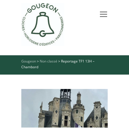
Gougeon
>
Non classé
>
Reportage TF1 13H –
Chambord