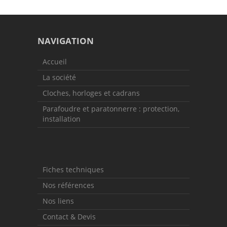
NAVIGATION
Accueil
La société
Cloches, horloges et cadrans
Parafoudre et paratonnerre : protection,
installation
Fiches techniques
Nos références
Nos liens
Contact & Devis